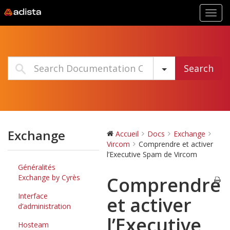
Toggl
navig
Search
Exchange
Accueil
Docs
Exchange
Vircom
Comprendre et activer
l’Executive Spam de Vircom
Généralités
Exchange by Cyrès
Comprendre
Interface
et activer
d’administration
l’Executive
Hosteam