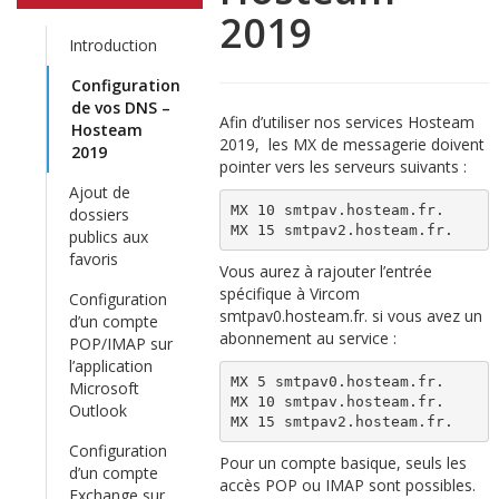
2019
Introduction
Configuration
de vos DNS –
Afin d’utiliser nos services Hosteam
Hosteam
2019, les MX de messagerie doivent
2019
pointer vers les serveurs suivants :
Ajout de
MX 10 smtpav.hosteam.fr.
dossiers
MX 15 smtpav2.hosteam.fr.
publics aux
favoris
Vous aurez à rajouter l’entrée
spécifique à Vircom
Configuration
smtpav0.hosteam.fr. si vous avez un
d’un compte
abonnement au service :
POP/IMAP sur
l’application
MX 5 smtpav0.hosteam.fr.
Microsoft
MX 10 smtpav.hosteam.fr.
Outlook
MX 15 smtpav2.hosteam.fr.
Configuration
Pour un compte basique, seuls les
d’un compte
accès POP ou IMAP sont possibles.
Exchange sur