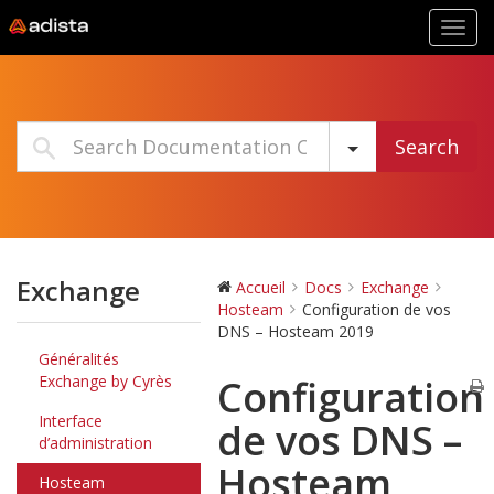
Toggl
navig
Search
Exchange
Accueil
Docs
Exchange
Hosteam
Configuration de vos
DNS – Hosteam 2019
Généralités
Exchange by Cyrès
Configuration
Interface
de vos DNS –
d’administration
Hosteam
Hosteam