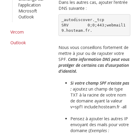
Dans les autres cas, ajouter l’entrée
l’application
DNS suivante :
Microsoft
Outlook
_autodiscover._tcp          
SRV        0;0;443;webmail1
9.hosteam.fr.
Vircom
Outlook
Nous vous conseillons fortement de
mettre à jour ou de rajouter votre
SPF.
Cette information DNS peut vous
protéger de certains cas d’usurpation
d’identité.
Si votre champ SPF n’existe pas
:
ajoutez un champ de type
TXT à la racine de votre nom
de domaine ayant la valeur
v=spf1 include:hosteam.fr -all
Pensez à ajouter les autres IP
envoyant des mails pour votre
domaine (
Exemples :