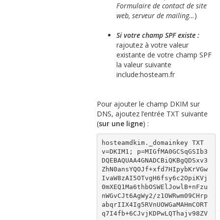
Formulaire de contact de site
web, serveur de mailing…
)
Si votre champ SPF existe :
rajoutez à votre valeur
existante de votre champ SPF
la valeur suivante
include:hosteam.fr
Pour ajouter le champ DKIM sur
DNS, ajoutez l’entrée TXT suivante
(
sur une ligne
) :
hosteamdkim._domainkey TXT 
v=DKIM1; p=MIGfMA0GCSqGSIb3
DQEBAQUAA4GNADCBiQKBgQDSxv3
ZhN0ansYQOJf+xfd7HIpybKrVGw
IvaW8zAI5OTvgH6fsy6c2OpiKVj
0mXEQ1Ma6thbOSWElJowlB+nFzu
nWGvCJt6AgWy2/z1OWRwm09CHrp
abqrIIX4Ig5RVnUOWGaMAHmCORT
q7I4fb+6CJvjKDPwLQThajv98ZV