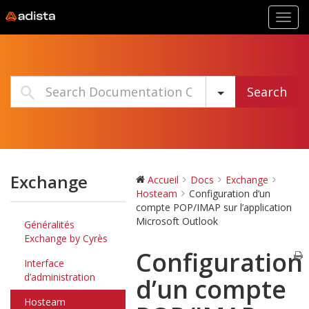
Toggl
navig
Search
Exchange
Accueil
Docs
Exchange
Hosteam
Configuration d’un
compte POP/IMAP sur l’application
Microsoft Outlook
Généralités
Exchange by Cyrès
Configuration
Interface
d’administration
d’un compte
Hosteam