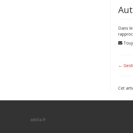
Aut
Dans le 
rapproch
Touj
Navi
← Gesti
de
doc
Cet arti
adista.fr