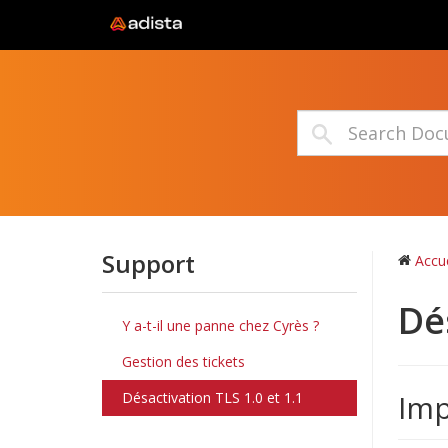
Support
Accue
Dé
Y a-t-il une panne chez Cyrès ?
Gestion des tickets
Im
Désactivation TLS 1.0 et 1.1