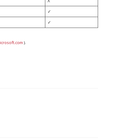
X
✓
✓
icrosoft.com
).