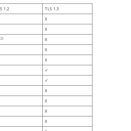
S 1.2
TLS 1.3
X
X
(2)
X
X
X
✓
✓
X
X
X
X